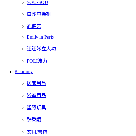
SOU·SOU
白沙屯媽祖
武德宮
Emily in Paris
汪汪隊立大功
POLI波力
Kikimmy
居家用品
浴室用品
塑膠玩具
騎乘類
文具/書包