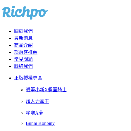
關於我們
最新消息
商品介紹
部落客推薦
常見問題
聯絡我們
正版授權專區
蠟筆小新X假面騎士
超人力霸王
哆啦A夢
Bunni Konbiny