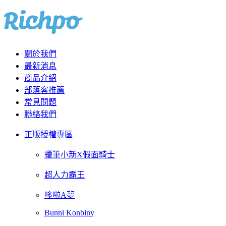
關於我們
最新消息
商品介紹
部落客推薦
常見問題
聯絡我們
正版授權專區
蠟筆小新X假面騎士
超人力霸王
哆啦A夢
Bunni Konbiny