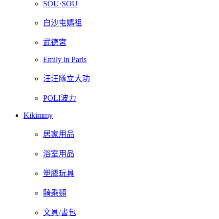
SOU·SOU
白沙屯媽祖
武德宮
Emily in Paris
汪汪隊立大功
POLI波力
Kikimmy
居家用品
浴室用品
塑膠玩具
騎乘類
文具/書包