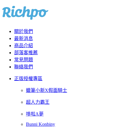
關於我們
最新消息
商品介紹
部落客推薦
常見問題
聯絡我們
正版授權專區
蠟筆小新X假面騎士
超人力霸王
哆啦A夢
Bunni Konbiny