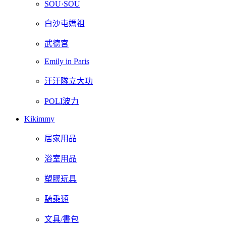
SOU·SOU
白沙屯媽祖
武德宮
Emily in Paris
汪汪隊立大功
POLI波力
Kikimmy
居家用品
浴室用品
塑膠玩具
騎乘類
文具/書包