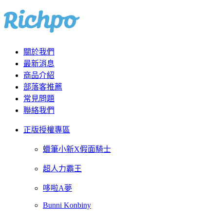
關於我們
最新消息
商品介紹
部落客推薦
常見問題
聯絡我們
正版授權專區
蠟筆小新X假面騎士
超人力霸王
哆啦A夢
Bunni Konbiny