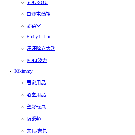
SOU·SOU
白沙屯媽祖
武德宮
Emily in Paris
汪汪隊立大功
POLI波力
Kikimmy
居家用品
浴室用品
塑膠玩具
騎乘類
文具/書包