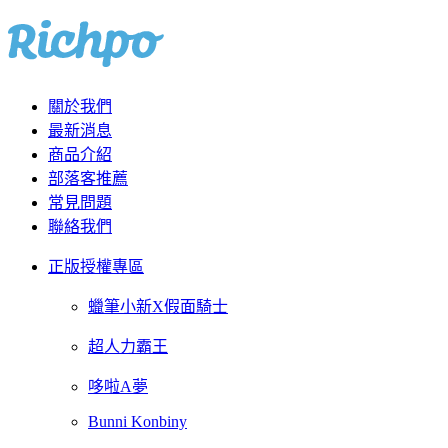
關於我們
最新消息
商品介紹
部落客推薦
常見問題
聯絡我們
正版授權專區
蠟筆小新X假面騎士
超人力霸王
哆啦A夢
Bunni Konbiny