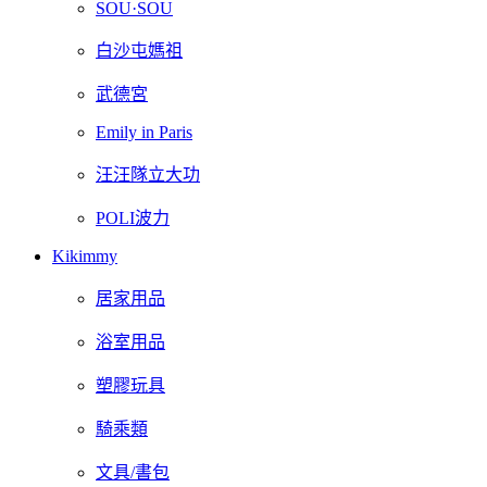
SOU·SOU
白沙屯媽祖
武德宮
Emily in Paris
汪汪隊立大功
POLI波力
Kikimmy
居家用品
浴室用品
塑膠玩具
騎乘類
文具/書包