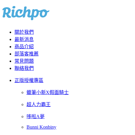
關於我們
最新消息
商品介紹
部落客推薦
常見問題
聯絡我們
正版授權專區
蠟筆小新X假面騎士
超人力霸王
哆啦A夢
Bunni Konbiny