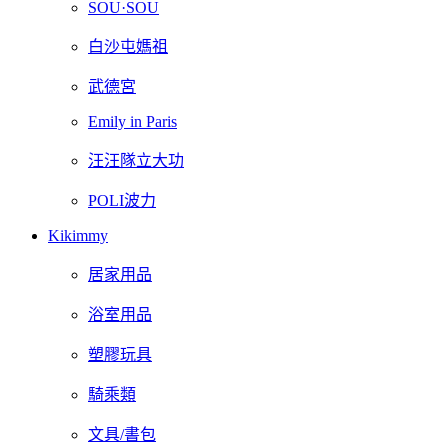
SOU·SOU
白沙屯媽祖
武德宮
Emily in Paris
汪汪隊立大功
POLI波力
Kikimmy
居家用品
浴室用品
塑膠玩具
騎乘類
文具/書包