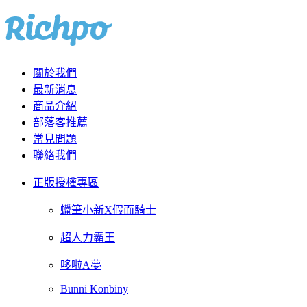
關於我們
最新消息
商品介紹
部落客推薦
常見問題
聯絡我們
正版授權專區
蠟筆小新X假面騎士
超人力霸王
哆啦A夢
Bunni Konbiny