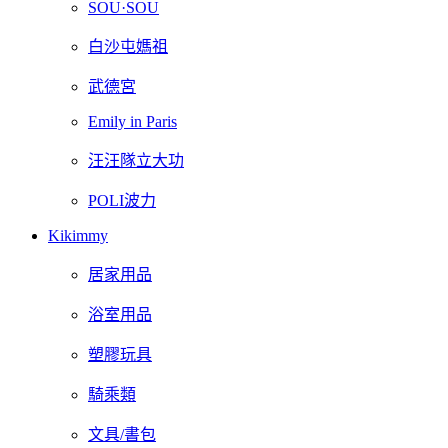
SOU·SOU
白沙屯媽祖
武德宮
Emily in Paris
汪汪隊立大功
POLI波力
Kikimmy
居家用品
浴室用品
塑膠玩具
騎乘類
文具/書包