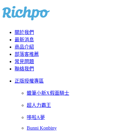
關於我們
最新消息
商品介紹
部落客推薦
常見問題
聯絡我們
正版授權專區
蠟筆小新X假面騎士
超人力霸王
哆啦A夢
Bunni Konbiny