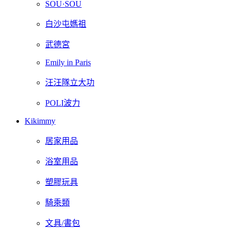
SOU·SOU
白沙屯媽祖
武德宮
Emily in Paris
汪汪隊立大功
POLI波力
Kikimmy
居家用品
浴室用品
塑膠玩具
騎乘類
文具/書包