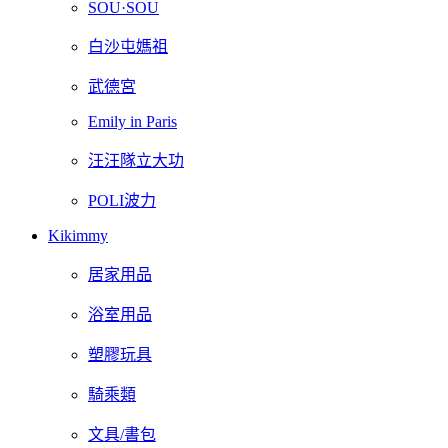
SOU·SOU
白沙屯媽祖
武德宮
Emily in Paris
汪汪隊立大功
POLI波力
Kikimmy
居家用品
浴室用品
塑膠玩具
騎乘類
文具/書包