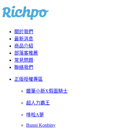
關於我們
最新消息
商品介紹
部落客推薦
常見問題
聯絡我們
正版授權專區
蠟筆小新X假面騎士
超人力霸王
哆啦A夢
Bunni Konbiny