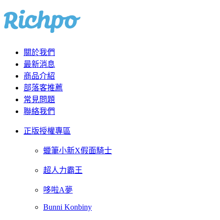
關於我們
最新消息
商品介紹
部落客推薦
常見問題
聯絡我們
正版授權專區
蠟筆小新X假面騎士
超人力霸王
哆啦A夢
Bunni Konbiny