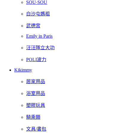
SOU·SOU
白沙屯媽祖
武德宮
Emily in Paris
汪汪隊立大功
POLI波力
Kikimmy
居家用品
浴室用品
塑膠玩具
騎乘類
文具/書包