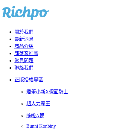
關於我們
最新消息
商品介紹
部落客推薦
常見問題
聯絡我們
正版授權專區
蠟筆小新X假面騎士
超人力霸王
哆啦A夢
Bunni Konbiny