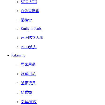
SOU·SOU
白沙屯媽祖
武德宮
Emily in Paris
汪汪隊立大功
POLI波力
Kikimmy
居家用品
浴室用品
塑膠玩具
騎乘類
文具/書包