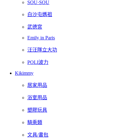
SOU·SOU
白沙屯媽祖
武德宮
Emily in Paris
汪汪隊立大功
POLI波力
Kikimmy
居家用品
浴室用品
塑膠玩具
騎乘類
文具/書包