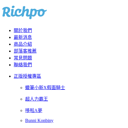
關於我們
最新消息
商品介紹
部落客推薦
常見問題
聯絡我們
正版授權專區
蠟筆小新X假面騎士
超人力霸王
哆啦A夢
Bunni Konbiny