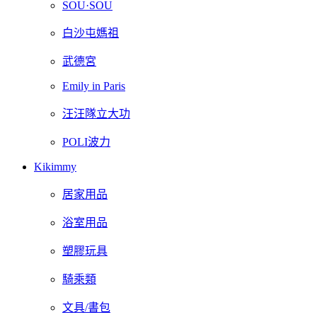
SOU·SOU
白沙屯媽祖
武德宮
Emily in Paris
汪汪隊立大功
POLI波力
Kikimmy
居家用品
浴室用品
塑膠玩具
騎乘類
文具/書包