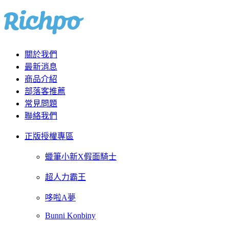
關於我們
最新消息
商品介紹
部落客推薦
常見問題
聯絡我們
正版授權專區
蠟筆小新X假面騎士
超人力霸王
哆啦A夢
Bunni Konbiny