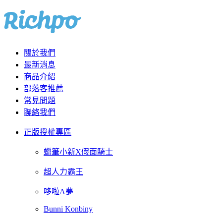
關於我們
最新消息
商品介紹
部落客推薦
常見問題
聯絡我們
正版授權專區
蠟筆小新X假面騎士
超人力霸王
哆啦A夢
Bunni Konbiny