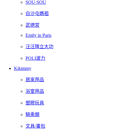
SOU·SOU
白沙屯媽祖
武德宮
Emily in Paris
汪汪隊立大功
POLI波力
Kikimmy
居家用品
浴室用品
塑膠玩具
騎乘類
文具/書包