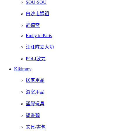
SOU·SOU
白沙屯媽祖
武德宮
Emily in Paris
汪汪隊立大功
POLI波力
Kikimmy
居家用品
浴室用品
塑膠玩具
騎乘類
文具/書包