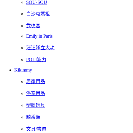
SOU·SOU
白沙屯媽祖
武德宮
Emily in Paris
汪汪隊立大功
POLI波力
Kikimmy
居家用品
浴室用品
塑膠玩具
騎乘類
文具/書包