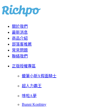
關於我們
最新消息
商品介紹
部落客推薦
常見問題
聯絡我們
正版授權專區
蠟筆小新X假面騎士
超人力霸王
哆啦A夢
Bunni Konbiny