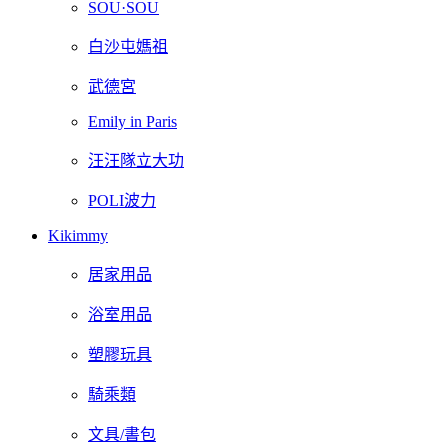
SOU·SOU
白沙屯媽祖
武德宮
Emily in Paris
汪汪隊立大功
POLI波力
Kikimmy
居家用品
浴室用品
塑膠玩具
騎乘類
文具/書包