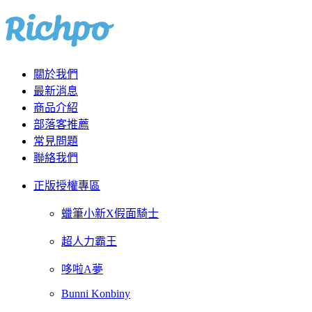
關於我們
最新消息
商品介紹
部落客推薦
常見問題
聯絡我們
正版授權專區
蠟筆小新X假面騎士
超人力霸王
哆啦A夢
Bunni Konbiny