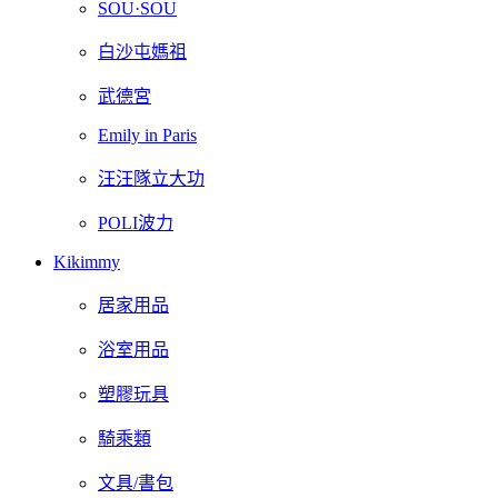
SOU·SOU
白沙屯媽祖
武德宮
Emily in Paris
汪汪隊立大功
POLI波力
Kikimmy
居家用品
浴室用品
塑膠玩具
騎乘類
文具/書包