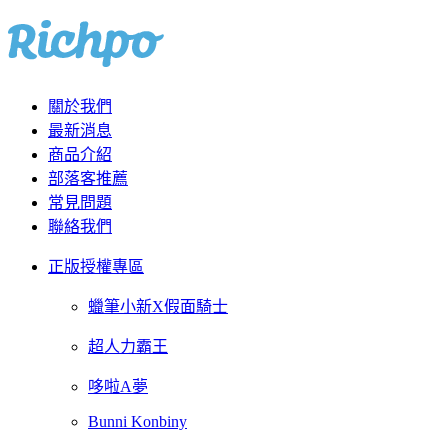
關於我們
最新消息
商品介紹
部落客推薦
常見問題
聯絡我們
正版授權專區
蠟筆小新X假面騎士
超人力霸王
哆啦A夢
Bunni Konbiny