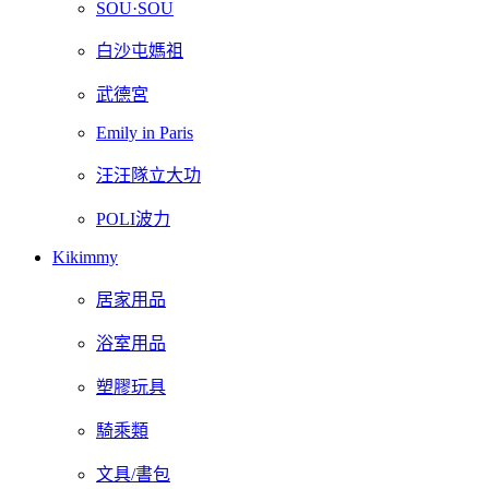
SOU·SOU
白沙屯媽祖
武德宮
Emily in Paris
汪汪隊立大功
POLI波力
Kikimmy
居家用品
浴室用品
塑膠玩具
騎乘類
文具/書包