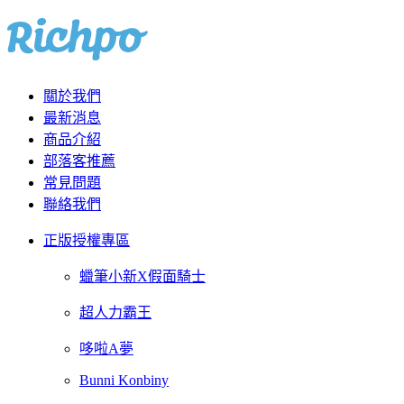
關於我們
最新消息
商品介紹
部落客推薦
常見問題
聯絡我們
正版授權專區
蠟筆小新X假面騎士
超人力霸王
哆啦A夢
Bunni Konbiny