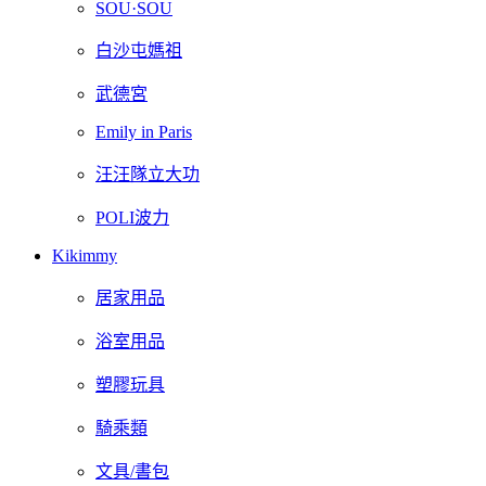
SOU·SOU
白沙屯媽祖
武德宮
Emily in Paris
汪汪隊立大功
POLI波力
Kikimmy
居家用品
浴室用品
塑膠玩具
騎乘類
文具/書包