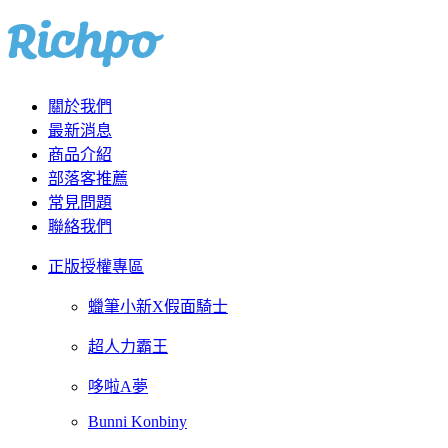
關於我們
最新消息
商品介紹
部落客推薦
常見問題
聯絡我們
正版授權專區
蠟筆小新X假面騎士
超人力霸王
哆啦A夢
Bunni Konbiny