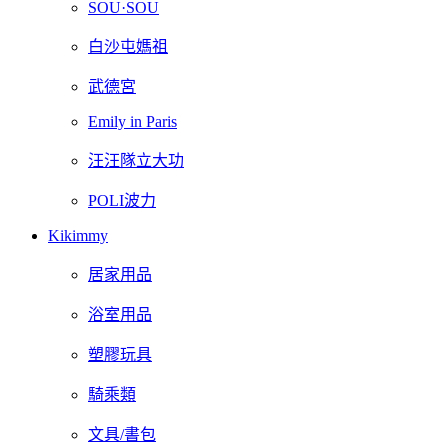
SOU·SOU
白沙屯媽祖
武德宮
Emily in Paris
汪汪隊立大功
POLI波力
Kikimmy
居家用品
浴室用品
塑膠玩具
騎乘類
文具/書包