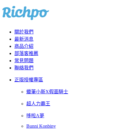
關於我們
最新消息
商品介紹
部落客推薦
常見問題
聯絡我們
正版授權專區
蠟筆小新X假面騎士
超人力霸王
哆啦A夢
Bunni Konbiny