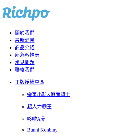
關於我們
最新消息
商品介紹
部落客推薦
常見問題
聯絡我們
正版授權專區
蠟筆小新X假面騎士
超人力霸王
哆啦A夢
Bunni Konbiny