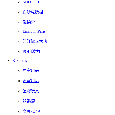
SOU·SOU
白沙屯媽祖
武德宮
Emily in Paris
汪汪隊立大功
POLI波力
Kikimmy
居家用品
浴室用品
塑膠玩具
騎乘類
文具/書包