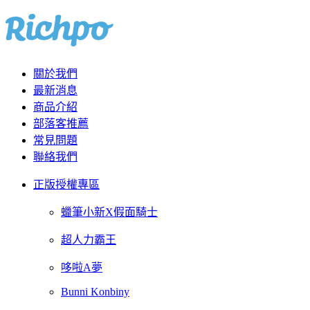
關於我們
最新消息
商品介紹
部落客推薦
常見問題
聯絡我們
正版授權專區
蠟筆小新X假面騎士
超人力霸王
哆啦A夢
Bunni Konbiny