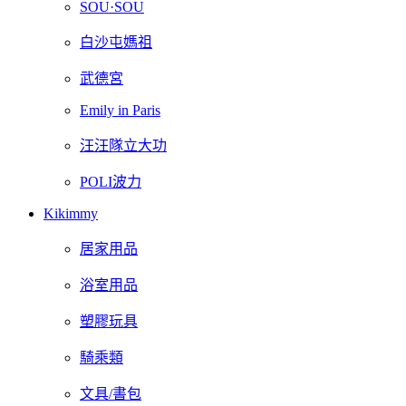
SOU·SOU
白沙屯媽祖
武德宮
Emily in Paris
汪汪隊立大功
POLI波力
Kikimmy
居家用品
浴室用品
塑膠玩具
騎乘類
文具/書包