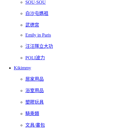
SOU·SOU
白沙屯媽祖
武德宮
Emily in Paris
汪汪隊立大功
POLI波力
Kikimmy
居家用品
浴室用品
塑膠玩具
騎乘類
文具/書包