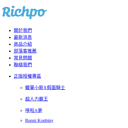
關於我們
最新消息
商品介紹
部落客推薦
常見問題
聯絡我們
正版授權專區
蠟筆小新X假面騎士
超人力霸王
哆啦A夢
Bunni Konbiny