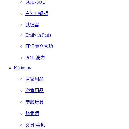
SOU·SOU
白沙屯媽祖
武德宮
Emily in Paris
汪汪隊立大功
POLI波力
Kikimmy
居家用品
浴室用品
塑膠玩具
騎乘類
文具/書包