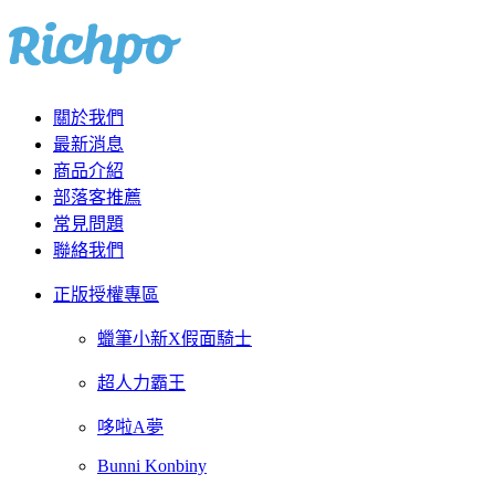
關於我們
最新消息
商品介紹
部落客推薦
常見問題
聯絡我們
正版授權專區
蠟筆小新X假面騎士
超人力霸王
哆啦A夢
Bunni Konbiny