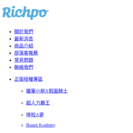
關於我們
最新消息
商品介紹
部落客推薦
常見問題
聯絡我們
正版授權專區
蠟筆小新X假面騎士
超人力霸王
哆啦A夢
Bunni Konbiny