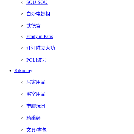
SOU·SOU
白沙屯媽祖
武德宮
Emily in Paris
汪汪隊立大功
POLI波力
Kikimmy
居家用品
浴室用品
塑膠玩具
騎乘類
文具/書包