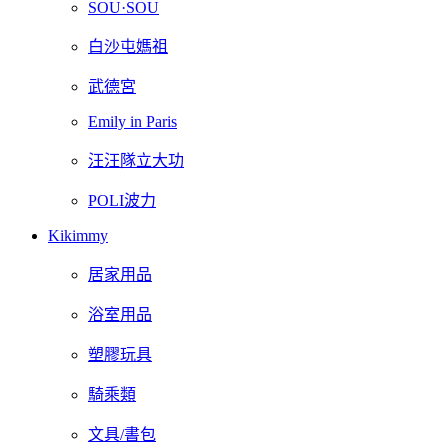
SOU·SOU
白沙屯媽祖
武德宮
Emily in Paris
汪汪隊立大功
POLI波力
Kikimmy
居家用品
浴室用品
塑膠玩具
騎乘類
文具/書包