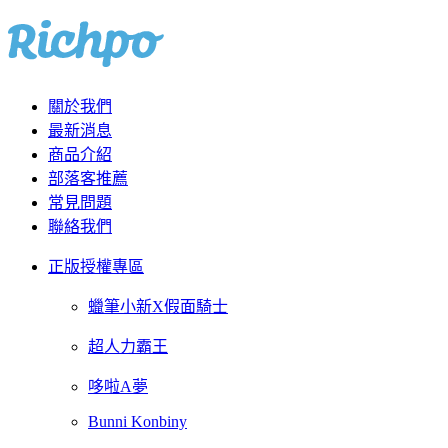
關於我們
最新消息
商品介紹
部落客推薦
常見問題
聯絡我們
正版授權專區
蠟筆小新X假面騎士
超人力霸王
哆啦A夢
Bunni Konbiny