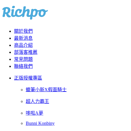
關於我們
最新消息
商品介紹
部落客推薦
常見問題
聯絡我們
正版授權專區
蠟筆小新X假面騎士
超人力霸王
哆啦A夢
Bunni Konbiny