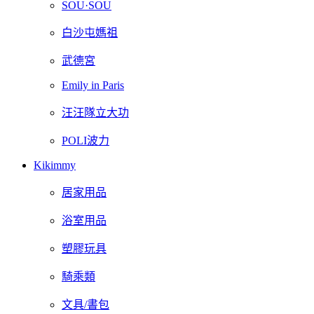
SOU·SOU
白沙屯媽祖
武德宮
Emily in Paris
汪汪隊立大功
POLI波力
Kikimmy
居家用品
浴室用品
塑膠玩具
騎乘類
文具/書包