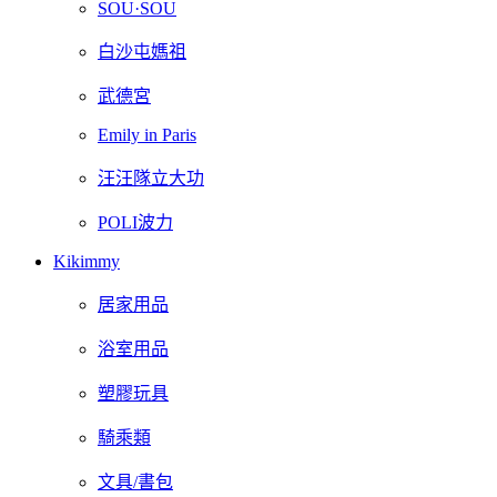
SOU·SOU
白沙屯媽祖
武德宮
Emily in Paris
汪汪隊立大功
POLI波力
Kikimmy
居家用品
浴室用品
塑膠玩具
騎乘類
文具/書包