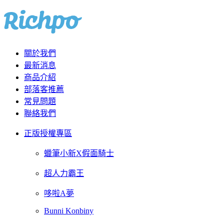
關於我們
最新消息
商品介紹
部落客推薦
常見問題
聯絡我們
正版授權專區
蠟筆小新X假面騎士
超人力霸王
哆啦A夢
Bunni Konbiny