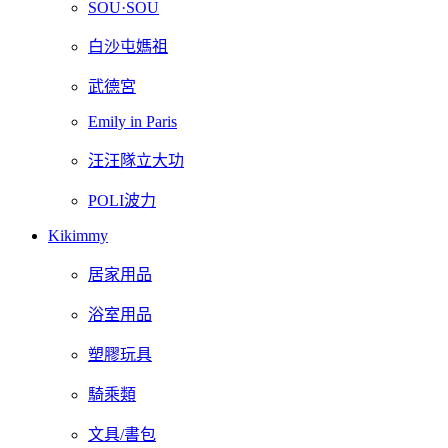
SOU·SOU
白沙屯媽祖
武德宮
Emily in Paris
汪汪隊立大功
POLI波力
Kikimmy
居家用品
浴室用品
塑膠玩具
騎乘類
文具/書包