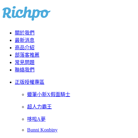
關於我們
最新消息
商品介紹
部落客推薦
常見問題
聯絡我們
正版授權專區
蠟筆小新X假面騎士
超人力霸王
哆啦A夢
Bunni Konbiny