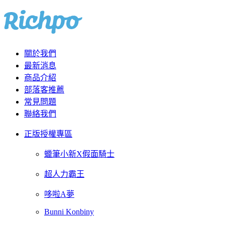
關於我們
最新消息
商品介紹
部落客推薦
常見問題
聯絡我們
正版授權專區
蠟筆小新X假面騎士
超人力霸王
哆啦A夢
Bunni Konbiny