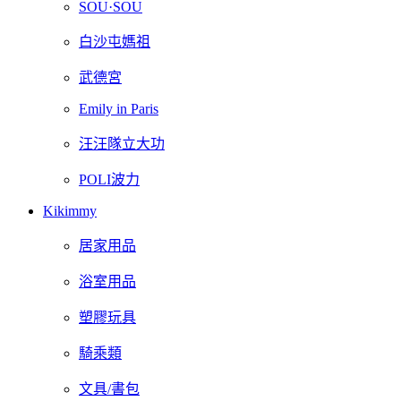
SOU·SOU
白沙屯媽祖
武德宮
Emily in Paris
汪汪隊立大功
POLI波力
Kikimmy
居家用品
浴室用品
塑膠玩具
騎乘類
文具/書包