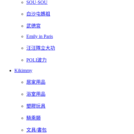
SOU·SOU
白沙屯媽祖
武德宮
Emily in Paris
汪汪隊立大功
POLI波力
Kikimmy
居家用品
浴室用品
塑膠玩具
騎乘類
文具/書包