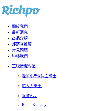
關於我們
最新消息
商品介紹
部落客推薦
常見問題
聯絡我們
正版授權專區
蠟筆小新X假面騎士
超人力霸王
哆啦A夢
Bunni Konbiny