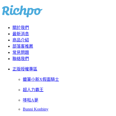
關於我們
最新消息
商品介紹
部落客推薦
常見問題
聯絡我們
正版授權專區
蠟筆小新X假面騎士
超人力霸王
哆啦A夢
Bunni Konbiny