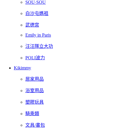
SOU·SOU
白沙屯媽祖
武德宮
Emily in Paris
汪汪隊立大功
POLI波力
Kikimmy
居家用品
浴室用品
塑膠玩具
騎乘類
文具/書包