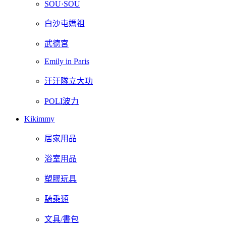
SOU·SOU
白沙屯媽祖
武德宮
Emily in Paris
汪汪隊立大功
POLI波力
Kikimmy
居家用品
浴室用品
塑膠玩具
騎乘類
文具/書包