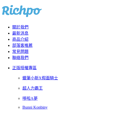
關於我們
最新消息
商品介紹
部落客推薦
常見問題
聯絡我們
正版授權專區
蠟筆小新X假面騎士
超人力霸王
哆啦A夢
Bunni Konbiny