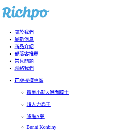
關於我們
最新消息
商品介紹
部落客推薦
常見問題
聯絡我們
正版授權專區
蠟筆小新X假面騎士
超人力霸王
哆啦A夢
Bunni Konbiny