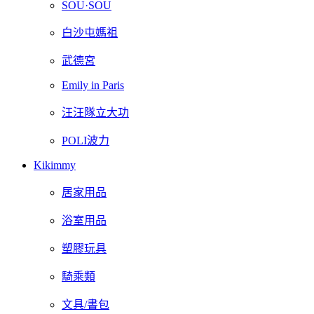
SOU·SOU
白沙屯媽祖
武德宮
Emily in Paris
汪汪隊立大功
POLI波力
Kikimmy
居家用品
浴室用品
塑膠玩具
騎乘類
文具/書包