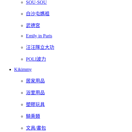
SOU·SOU
白沙屯媽祖
武德宮
Emily in Paris
汪汪隊立大功
POLI波力
Kikimmy
居家用品
浴室用品
塑膠玩具
騎乘類
文具/書包