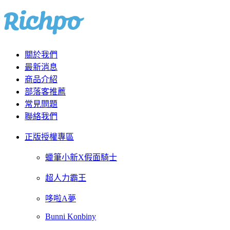
關於我們
最新消息
商品介紹
部落客推薦
常見問題
聯絡我們
正版授權專區
蠟筆小新X假面騎士
超人力霸王
哆啦A夢
Bunni Konbiny