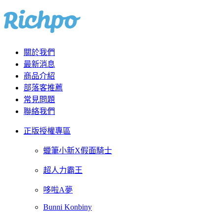
關於我們
最新消息
商品介紹
部落客推薦
常見問題
聯絡我們
正版授權專區
蠟筆小新X假面騎士
超人力霸王
哆啦A夢
Bunni Konbiny