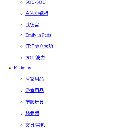
SOU·SOU
白沙屯媽祖
武德宮
Emily in Paris
汪汪隊立大功
POLI波力
Kikimmy
居家用品
浴室用品
塑膠玩具
騎乘類
文具/書包