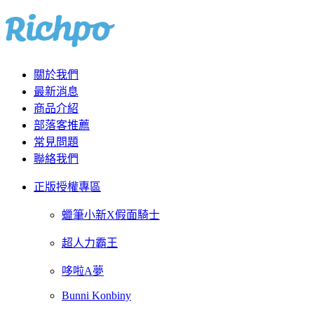
關於我們
最新消息
商品介紹
部落客推薦
常見問題
聯絡我們
正版授權專區
蠟筆小新X假面騎士
超人力霸王
哆啦A夢
Bunni Konbiny