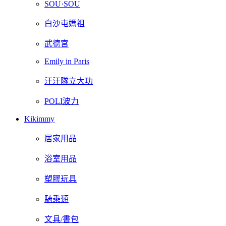
SOU·SOU
白沙屯媽祖
武德宮
Emily in Paris
汪汪隊立大功
POLI波力
Kikimmy
居家用品
浴室用品
塑膠玩具
騎乘類
文具/書包