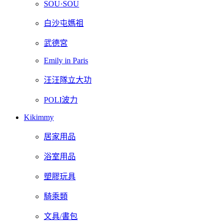
SOU·SOU
白沙屯媽祖
武德宮
Emily in Paris
汪汪隊立大功
POLI波力
Kikimmy
居家用品
浴室用品
塑膠玩具
騎乘類
文具/書包