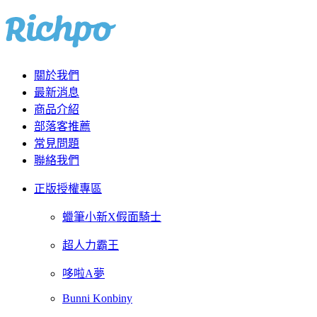
關於我們
最新消息
商品介紹
部落客推薦
常見問題
聯絡我們
正版授權專區
蠟筆小新X假面騎士
超人力霸王
哆啦A夢
Bunni Konbiny