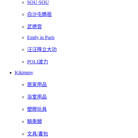
SOU·SOU
白沙屯媽祖
武德宮
Emily in Paris
汪汪隊立大功
POLI波力
Kikimmy
居家用品
浴室用品
塑膠玩具
騎乘類
文具/書包