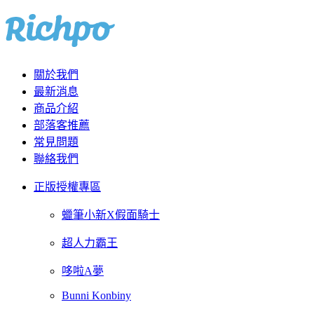
關於我們
最新消息
商品介紹
部落客推薦
常見問題
聯絡我們
正版授權專區
蠟筆小新X假面騎士
超人力霸王
哆啦A夢
Bunni Konbiny