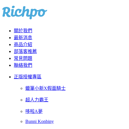
關於我們
最新消息
商品介紹
部落客推薦
常見問題
聯絡我們
正版授權專區
蠟筆小新X假面騎士
超人力霸王
哆啦A夢
Bunni Konbiny