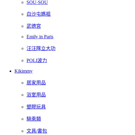
SOU·SOU
白沙屯媽祖
武德宮
Emily in Paris
汪汪隊立大功
POLI波力
Kikimmy
居家用品
浴室用品
塑膠玩具
騎乘類
文具/書包