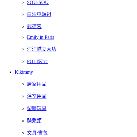
SOU·SOU
白沙屯媽祖
武德宮
Emily in Paris
汪汪隊立大功
POLI波力
Kikimmy
居家用品
浴室用品
塑膠玩具
騎乘類
文具/書包