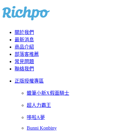
關於我們
最新消息
商品介紹
部落客推薦
常見問題
聯絡我們
正版授權專區
蠟筆小新X假面騎士
超人力霸王
哆啦A夢
Bunni Konbiny