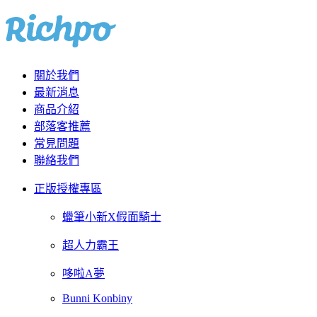
關於我們
最新消息
商品介紹
部落客推薦
常見問題
聯絡我們
正版授權專區
蠟筆小新X假面騎士
超人力霸王
哆啦A夢
Bunni Konbiny