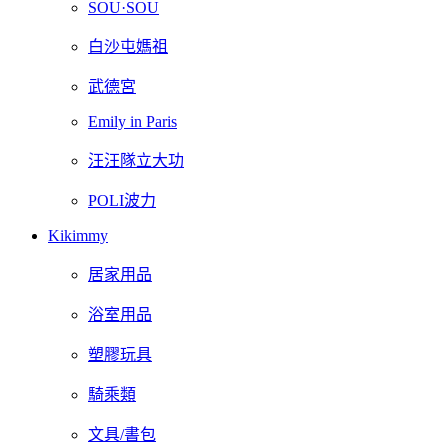
SOU·SOU
白沙屯媽祖
武德宮
Emily in Paris
汪汪隊立大功
POLI波力
Kikimmy
居家用品
浴室用品
塑膠玩具
騎乘類
文具/書包