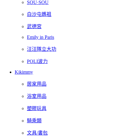
SOU·SOU
白沙屯媽祖
武德宮
Emily in Paris
汪汪隊立大功
POLI波力
Kikimmy
居家用品
浴室用品
塑膠玩具
騎乘類
文具/書包