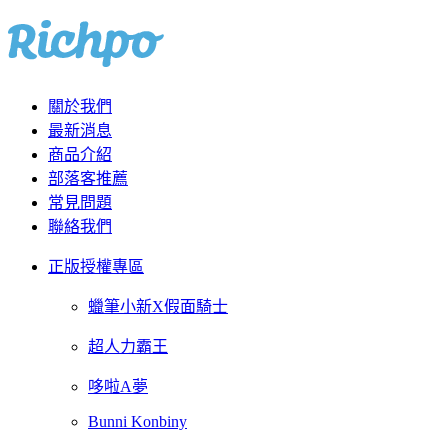
關於我們
最新消息
商品介紹
部落客推薦
常見問題
聯絡我們
正版授權專區
蠟筆小新X假面騎士
超人力霸王
哆啦A夢
Bunni Konbiny