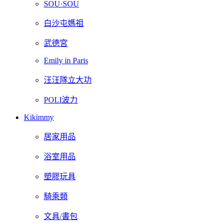
SOU·SOU
白沙屯媽祖
武德宮
Emily in Paris
汪汪隊立大功
POLI波力
Kikimmy
居家用品
浴室用品
塑膠玩具
騎乘類
文具/書包