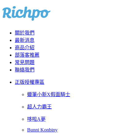
關於我們
最新消息
商品介紹
部落客推薦
常見問題
聯絡我們
正版授權專區
蠟筆小新X假面騎士
超人力霸王
哆啦A夢
Bunni Konbiny