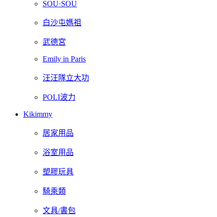
SOU·SOU
白沙屯媽祖
武德宮
Emily in Paris
汪汪隊立大功
POLI波力
Kikimmy
居家用品
浴室用品
塑膠玩具
騎乘類
文具/書包