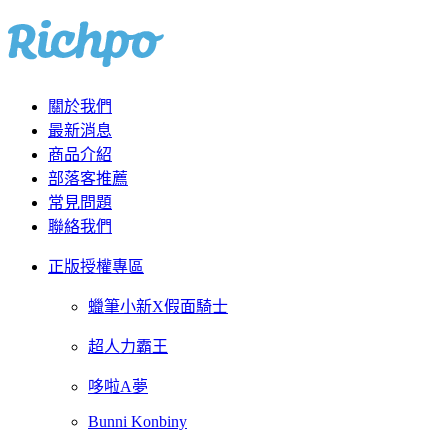
關於我們
最新消息
商品介紹
部落客推薦
常見問題
聯絡我們
正版授權專區
蠟筆小新X假面騎士
超人力霸王
哆啦A夢
Bunni Konbiny