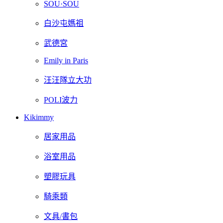
SOU·SOU
白沙屯媽祖
武德宮
Emily in Paris
汪汪隊立大功
POLI波力
Kikimmy
居家用品
浴室用品
塑膠玩具
騎乘類
文具/書包