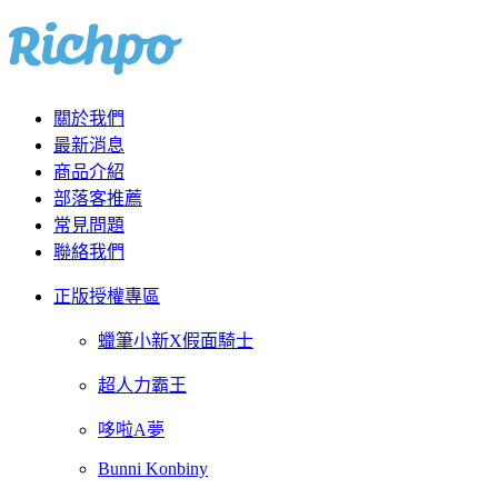
關於我們
最新消息
商品介紹
部落客推薦
常見問題
聯絡我們
正版授權專區
蠟筆小新X假面騎士
超人力霸王
哆啦A夢
Bunni Konbiny