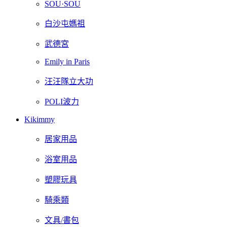
SOU·SOU
白沙屯媽祖
武德宮
Emily in Paris
汪汪隊立大功
POLI波力
Kikimmy
居家用品
浴室用品
塑膠玩具
騎乘類
文具/書包