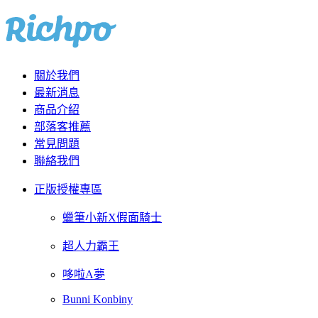
關於我們
最新消息
商品介紹
部落客推薦
常見問題
聯絡我們
正版授權專區
蠟筆小新X假面騎士
超人力霸王
哆啦A夢
Bunni Konbiny