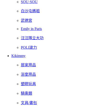
SOU·SOU
白沙屯媽祖
武德宮
Emily in Paris
汪汪隊立大功
POLI波力
Kikimmy
居家用品
浴室用品
塑膠玩具
騎乘類
文具/書包