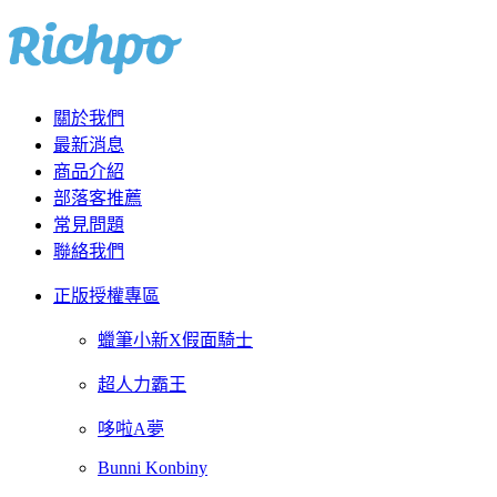
關於我們
最新消息
商品介紹
部落客推薦
常見問題
聯絡我們
正版授權專區
蠟筆小新X假面騎士
超人力霸王
哆啦A夢
Bunni Konbiny