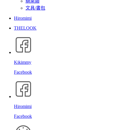
騎乘類
文具/書包
Hiromimi
THELOOK
Kikimmy
Facebook
Hiromimi
Facebook