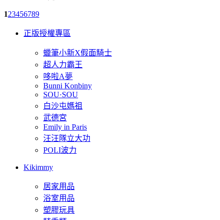
1
2
3
4
5
6
7
8
9
正版授權專區
蠟筆小新X假面騎士
超人力霸王
哆啦A夢
Bunni Konbiny
SOU·SOU
白沙屯媽祖
武德宮
Emily in Paris
汪汪隊立大功
POLI波力
Kikimmy
居家用品
浴室用品
塑膠玩具