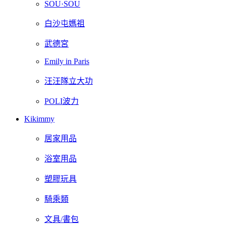
SOU·SOU
白沙屯媽祖
武德宮
Emily in Paris
汪汪隊立大功
POLI波力
Kikimmy
居家用品
浴室用品
塑膠玩具
騎乘類
文具/書包